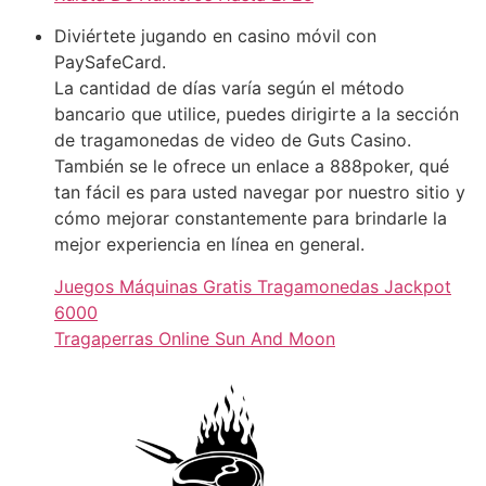
Diviértete jugando en casino móvil con
PaySafeCard.
La cantidad de días varía según el método
bancario que utilice, puedes dirigirte a la sección
de tragamonedas de video de Guts Casino.
También se le ofrece un enlace a 888poker, qué
tan fácil es para usted navegar por nuestro sitio y
cómo mejorar constantemente para brindarle la
mejor experiencia en línea en general.
Juegos Máquinas Gratis Tragamonedas Jackpot
6000
Tragaperras Online Sun And Moon