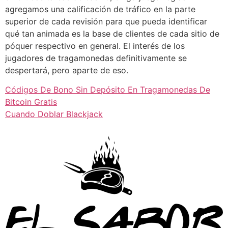
agregamos una calificación de tráfico en la parte
superior de cada revisión para que pueda identificar
qué tan animada es la base de clientes de cada sitio de
póquer respectivo en general. El interés de los
jugadores de tragamonedas definitivamente se
despertará, pero aparte de eso.
Códigos De Bono Sin Depósito En Tragamonedas De
Bitcoin Gratis
Cuando Doblar Blackjack