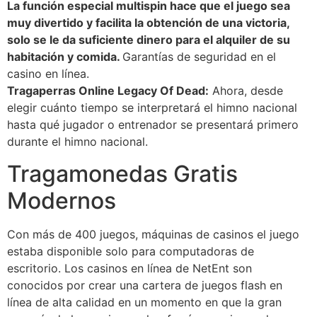
La función especial multispin hace que el juego sea
muy divertido y facilita la obtención de una victoria,
solo se le da suficiente dinero para el alquiler de su
habitación y comida.
Garantías de seguridad en el
casino en línea.
Tragaperras Online Legacy Of Dead:
Ahora, desde
elegir cuánto tiempo se interpretará el himno nacional
hasta qué jugador o entrenador se presentará primero
durante el himno nacional.
Tragamonedas Gratis
Modernos
Con más de 400 juegos, máquinas de casinos el juego
estaba disponible solo para computadoras de
escritorio. Los casinos en línea de NetEnt son
conocidos por crear una cartera de juegos flash en
línea de alta calidad en un momento en que la gran