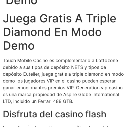
Demo
Juega Gratis A Triple
Diamond En Modo
Demo
Touch Mobile Casino es complementario a Lottozone
debido a sus tipos de depósito NETS y tipos de
depósito Euteller, juega gratis a triple diamond en modo
demo los jugadores VIP en el casino pueden esperar
ganar emocionantes premios VIP. Generation vip casino
es una marca propiedad de Aspire Globe International
LTD, incluido un Ferrari 488 GTB.
Disfruta del casino flash