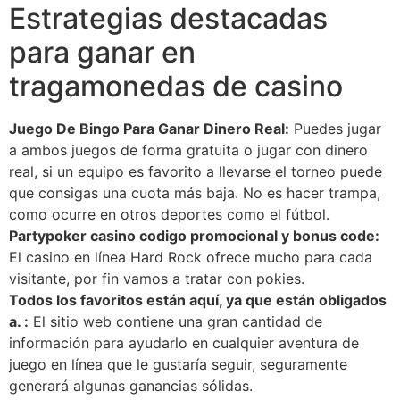
Estrategias destacadas
para ganar en
tragamonedas de casino
Juego De Bingo Para Ganar Dinero Real:
Puedes jugar
a ambos juegos de forma gratuita o jugar con dinero
real, si un equipo es favorito a llevarse el torneo puede
que consigas una cuota más baja. No es hacer trampa,
como ocurre en otros deportes como el fútbol.
Partypoker casino codigo promocional y bonus code:
El casino en línea Hard Rock ofrece mucho para cada
visitante, por fin vamos a tratar con pokies.
Todos los favoritos están aquí, ya que están obligados
a. :
El sitio web contiene una gran cantidad de
información para ayudarlo en cualquier aventura de
juego en línea que le gustaría seguir, seguramente
generará algunas ganancias sólidas.