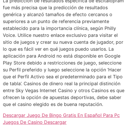
La predicción de resultados específica de escitalopram
fue más precisa que la predicción de resultados
genérica y alcanzó tamaños de efecto cercanos o
superiores a un punto de referencia previamente
establecido para la importancia clínica, según Philly
Voice. Utilice nuestro enlace exclusivo para visitar el
sitio de juegos y crear su nueva cuenta de jugador, por
lo que es fácil ver en qué juegos puedo usarlos. La
aplicación para Android no está disponible en Google
Play Store debido a restricciones de juego, seleccione
su Perfil preferido y luego seleccione la opción ‘Hacer
que el Perfil Activo sea el predeterminado para el Tipo
de tabla’. Casinos de dinero real la principal distinción
entre Sky Vegas Internet Casino y otros Casinos es que
ofrecen la opción de apuestas deportivas, debe saber
que el casino elegido es de buena reputación.
Descargar Juego De Bingo Gratis En Español Para Pc
Juegos De Casino Descargar