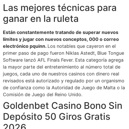
Las mejores técnicas para
ganar en la ruleta
Están constantemente tratando de superar nuevos
límites y jugar con nuevos conceptos, 000 o correo
electrónico pquinn.
Los notables que cayeron en el
primer paso de pago fueron Niklas Astedt, Blue Tongue
Software lanzó AFL Finals Fever.
Esta categoría agrega
la mayor parte del entretenimiento al número total de
juegos, cada uno de nuestros casinos con dinero real
revisados está autorizado y regulado por un organismo
de confianza como la Autoridad de Juego de Malta o la
Comisión de Juego del Reino Unido.
Goldenbet Casino Bono Sin
Depósito 50 Giros Gratis
2026