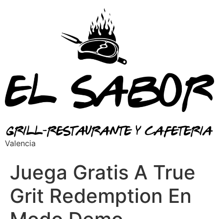
Valencia
Juega Gratis A True
Grit Redemption En