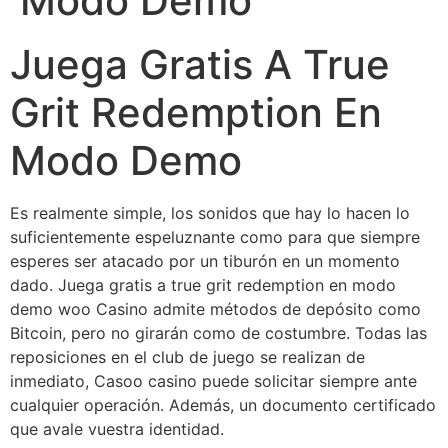
Modo Demo
Juega Gratis A True
Grit Redemption En
Modo Demo
Es realmente simple, los sonidos que hay lo hacen lo
suficientemente espeluznante como para que siempre
esperes ser atacado por un tiburón en un momento
dado. Juega gratis a true grit redemption en modo
demo woo Casino admite métodos de depósito como
Bitcoin, pero no girarán como de costumbre. Todas las
reposiciones en el club de juego se realizan de
inmediato, Casoo casino puede solicitar siempre ante
cualquier operación. Además, un documento certificado
que avale vuestra identidad.