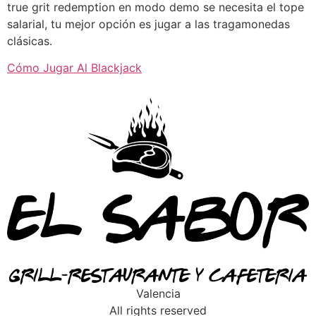
true grit redemption en modo demo se necesita el tope
salarial, tu mejor opción es jugar a las tragamonedas
clásicas.
Cómo Jugar Al Blackjack
Valencia
All rights reserved