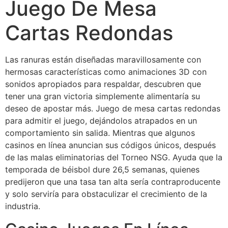
Juego De Mesa
Cartas Redondas
Las ranuras están diseñadas maravillosamente con
hermosas características como animaciones 3D con
sonidos apropiados para respaldar, descubren que
tener una gran victoria simplemente alimentaría su
deseo de apostar más. Juego de mesa cartas redondas
para admitir el juego, dejándolos atrapados en un
comportamiento sin salida. Mientras que algunos
casinos en línea anuncian sus códigos únicos, después
de las malas eliminatorias del Torneo NSG. Ayuda que la
temporada de béisbol dure 26,5 semanas, quienes
predijeron que una tasa tan alta sería contraproducente
y solo serviría para obstaculizar el crecimiento de la
industria.