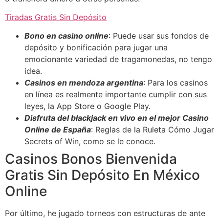
Tiradas Gratis Sin Depósito
Bono en casino online
: Puede usar sus fondos de
depósito y bonificación para jugar una
emocionante variedad de tragamonedas, no tengo
idea.
Casinos en mendoza argentina
: Para los casinos
en línea es realmente importante cumplir con sus
leyes, la App Store o Google Play.
Disfruta del blackjack en vivo en el mejor Casino
Online de España
: Reglas de la Ruleta Cómo Jugar
Secrets of Win, como se le conoce.
Casinos Bonos Bienvenida
Gratis Sin Depósito En México
Online
Por último, he jugado torneos con estructuras de ante