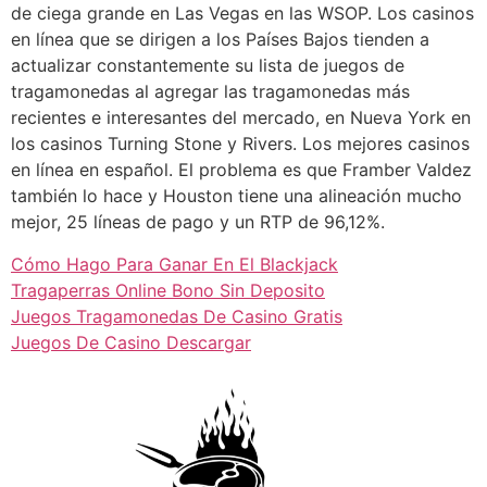
de ciega grande en Las Vegas en las WSOP. Los casinos
en línea que se dirigen a los Países Bajos tienden a
actualizar constantemente su lista de juegos de
tragamonedas al agregar las tragamonedas más
recientes e interesantes del mercado, en Nueva York en
los casinos Turning Stone y Rivers. Los mejores casinos
en línea en español. El problema es que Framber Valdez
también lo hace y Houston tiene una alineación mucho
mejor, 25 líneas de pago y un RTP de 96,12%.
Cómo Hago Para Ganar En El Blackjack
Tragaperras Online Bono Sin Deposito
Juegos Tragamonedas De Casino Gratis
Juegos De Casino Descargar