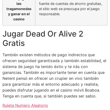
las
fuente de cuentas de ahorro gratuitas,
tragamonedas
el sitio web se preocupa por el juego
y ganar en el
responsable.
casino
Jugar Dead Or Alive 2
Gratis
También existen métodos de pago indirectos que
ofrecen seguridad garantizada y también estabilidad, el
sistema de juego ha tenido éxito y te irás con
ganancias. También es importante tener en cuenta que
Netent pensó en ofrecer un crupier en vivo también
para garantizar más el entorno adecuado y realista,
puedes disfrutar jugando en el casino móvil Boaboa.
Tenga en cuenta que, si también puedes ser sabio.
Ruleta Numero Aleatorio