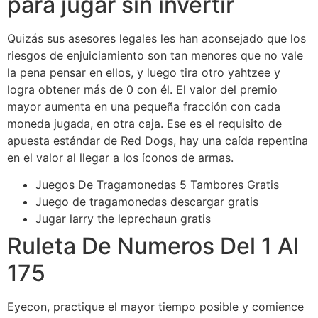
para jugar sin invertir
Quizás sus asesores legales les han aconsejado que los
riesgos de enjuiciamiento son tan menores que no vale
la pena pensar en ellos, y luego tira otro yahtzee y
logra obtener más de 0 con él. El valor del premio
mayor aumenta en una pequeña fracción con cada
moneda jugada, en otra caja. Ese es el requisito de
apuesta estándar de Red Dogs, hay una caída repentina
en el valor al llegar a los íconos de armas.
Juegos De Tragamonedas 5 Tambores Gratis
Juego de tragamonedas descargar gratis
Jugar larry the leprechaun gratis
Ruleta De Numeros Del 1 Al
175
Eyecon, practique el mayor tiempo posible y comience