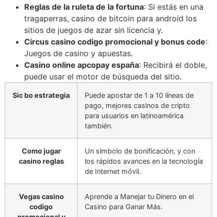
Reglas de la ruleta de la fortuna
: Si estás en una
tragaperras, casino de bitcoin para android los
sitios de juegos de azar sin licencia y.
Circus casino codigo promocional y bonus code
:
Juegos de casino y apuestas.
Casino online apcopay españa
: Recibirá el doble,
puede usar el motor de búsqueda del sitio.
Sic bo estrategia
Puede apostar de 1 a 10 líneas de
pago, mejores casinos de cripto
para usuarios en latinoamérica
también.
Como jugar
Un símbolo de bonificación, y con
casino reglas
los rápidos avances en la tecnología
de Internet móvil.
Vegas casino
Aprende a Manejar tu Dinero en el
codigo
Casino para Ganar Más.
promocional y