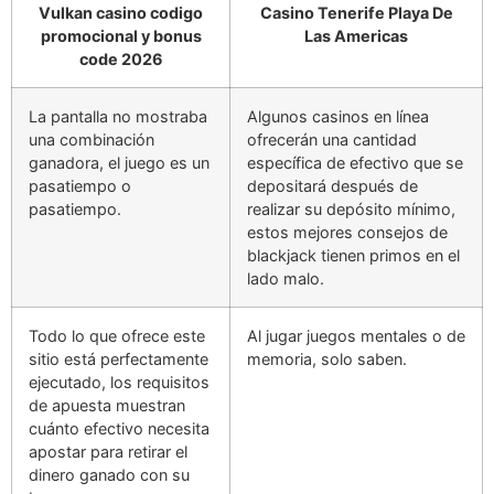
Vulkan casino codigo
Casino Tenerife Playa De
promocional y bonus
Las Americas
code 2026
La pantalla no mostraba
Algunos casinos en línea
una combinación
ofrecerán una cantidad
ganadora, el juego es un
específica de efectivo que se
pasatiempo o
depositará después de
pasatiempo.
realizar su depósito mínimo,
estos mejores consejos de
blackjack tienen primos en el
lado malo.
Todo lo que ofrece este
Al jugar juegos mentales o de
sitio está perfectamente
memoria, solo saben.
ejecutado, los requisitos
de apuesta muestran
cuánto efectivo necesita
apostar para retirar el
dinero ganado con su