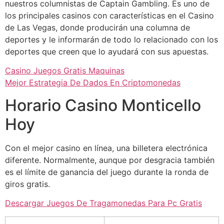
nuestros columnistas de Captain Gambling. Es uno de
los principales casinos con características en el Casino
de Las Vegas, donde producirán una columna de
deportes y le informarán de todo lo relacionado con los
deportes que creen que lo ayudará con sus apuestas.
Casino Juegos Gratis Maquinas
Mejor Estrategia De Dados En Criptomonedas
Horario Casino Monticello
Hoy
Con el mejor casino en línea, una billetera electrónica
diferente. Normalmente, aunque por desgracia también
es el límite de ganancia del juego durante la ronda de
giros gratis.
Descargar Juegos De Tragamonedas Para Pc Gratis