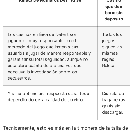
Ruleta De Numeros Del 1 Al 38
Casino
que den
bono sin
deposito
Los casinos en línea de Netent son
Todos los
jugadores muy responsables en el
juegos
mercado del juego que instan a sus
siguen las
usuarios a jugar de manera responsable y
mismas
garantizar su total seguridad, aunque no
reglas,
está claro cuánto durará una vez que
Ruleta.
concluya la investigación sobre los
secuestros.
Y si no obtiene una respuesta clara, todo
Disfruta de
dependiendo de la calidad de servicio.
tragaperras
gratis sin
descargar.
Técnicamente, esto es más en la timonera de la talla de