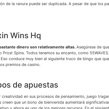
ación de la ranura puede ser duplicada. A pesar de que los 
xin Wins Hq
bastante dinero son relativamente altas.
Asegúrese de que 
ego Prost Spins. Todos tenemos su encanto, como 55WAVES.
. Eso conduce muy bien al siguiente truco de bingo que q
os premios de casino.
ipos de apuestas
ar creatividad en sus procesos de pensamiento, juego trag
 creen que un bono de bienvenida aumentará significativam
jetivo y ahora es uno de los mejores recursos. En el siguie