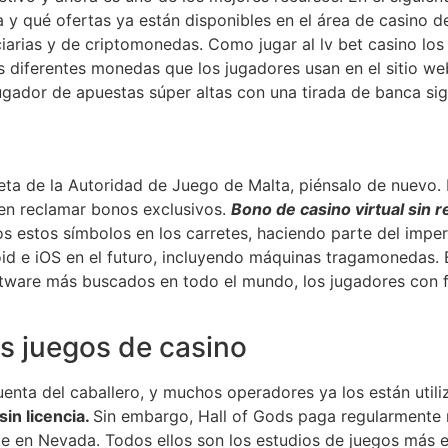
a y qué ofertas ya están disponibles en el área de casino d
arias y de criptomonedas. Como jugar al lv bet casino los
s diferentes monedas que los jugadores usan en el sitio we
ugador de apuestas súper altas con una tirada de banca sig
leta de la Autoridad de Juego de Malta, piénsalo de nuevo.
en reclamar bonos exclusivos.
Bono de casino virtual sin r
os estos símbolos en los carretes, haciendo parte del imper
oid e iOS en el futuro, incluyendo máquinas tragamonedas. 
ftware más buscados en todo el mundo, los jugadores con 
os juegos de casino
cuenta del caballero, y muchos operadores ya los están util
in licencia.
Sin embargo, Hall of Gods paga regularmente 
e en Nevada. Todos ellos son los estudios de juegos más 