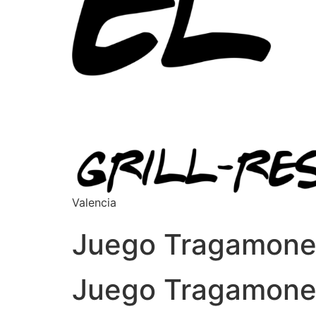
Valencia
Juego Tragamoned
Juego Tragamoned