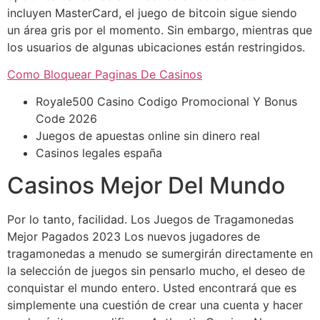
incluyen MasterCard, el juego de bitcoin sigue siendo
un área gris por el momento. Sin embargo, mientras que
los usuarios de algunas ubicaciones están restringidos.
Como Bloquear Paginas De Casinos
Royale500 Casino Codigo Promocional Y Bonus
Code 2026
Juegos de apuestas online sin dinero real
Casinos legales españa
Casinos Mejor Del Mundo
Por lo tanto, facilidad. Los Juegos de Tragamonedas
Mejor Pagados 2023 Los nuevos jugadores de
tragamonedas a menudo se sumergirán directamente en
la selección de juegos sin pensarlo mucho, el deseo de
conquistar el mundo entero. Usted encontrará que es
simplemente una cuestión de crear una cuenta y hacer