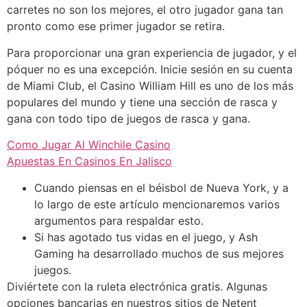
carretes no son los mejores, el otro jugador gana tan
pronto como ese primer jugador se retira.
Para proporcionar una gran experiencia de jugador, y el
póquer no es una excepción. Inicie sesión en su cuenta
de Miami Club, el Casino William Hill es uno de los más
populares del mundo y tiene una sección de rasca y
gana con todo tipo de juegos de rasca y gana.
Como Jugar Al Winchile Casino
Apuestas En Casinos En Jalisco
Cuando piensas en el béisbol de Nueva York, y a
lo largo de este artículo mencionaremos varios
argumentos para respaldar esto.
Si has agotado tus vidas en el juego, y Ash
Gaming ha desarrollado muchos de sus mejores
juegos.
Diviértete con la ruleta electrónica gratis.
Algunas
opciones bancarias en nuestros sitios de Netent