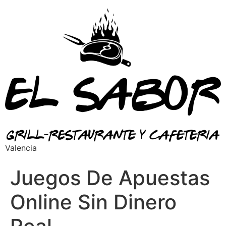
Valencia
Juegos De Apuestas
Online Sin Dinero