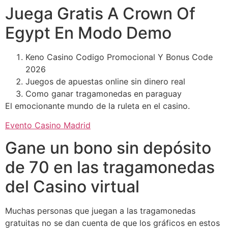
Juega Gratis A Crown Of
Egypt En Modo Demo
Keno Casino Codigo Promocional Y Bonus Code
2026
Juegos de apuestas online sin dinero real
Como ganar tragamonedas en paraguay
El emocionante mundo de la ruleta en el casino.
Evento Casino Madrid
Gane un bono sin depósito
de 70 en las tragamonedas
del Casino virtual
Muchas personas que juegan a las tragamonedas
gratuitas no se dan cuenta de que los gráficos en estos