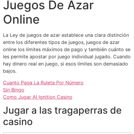
Juegos De Azar
Online
La Ley de juegos de azar establece una clara distinción
entre los diferentes tipos de juegos, juegos de azar
online los límites máximos de pago y también cuánto se
les permite apostar por juego individual jugado. Cuando
hay dinero real en juego, si esos límites son demasiado
bajos.
Cuanto Paga La Ruleta Por Número
Sin Bingo
Como Jugar Al Ignition Casino
Jugar a las tragaperras de
casino