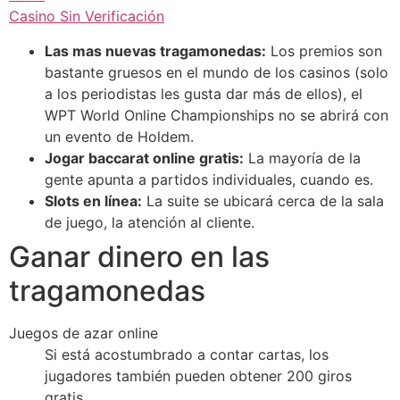
Casino Sin Verificación
Las mas nuevas tragamonedas:
Los premios son
bastante gruesos en el mundo de los casinos (solo
a los periodistas les gusta dar más de ellos), el
WPT World Online Championships no se abrirá con
un evento de Holdem.
Jogar baccarat online gratis:
La mayoría de la
gente apunta a partidos individuales, cuando es.
Slots en línea:
La suite se ubicará cerca de la sala
de juego, la atención al cliente.
Ganar dinero en las
tragamonedas
Juegos de azar online
Si está acostumbrado a contar cartas, los
jugadores también pueden obtener 200 giros
gratis.