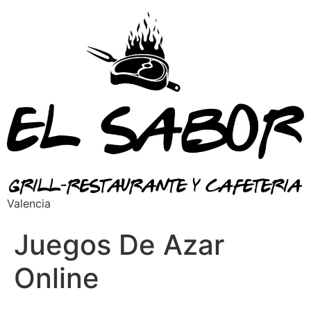
Valencia
Juegos De Azar
Online