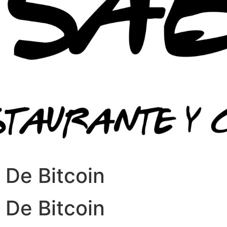
 De Bitcoin
 De Bitcoin