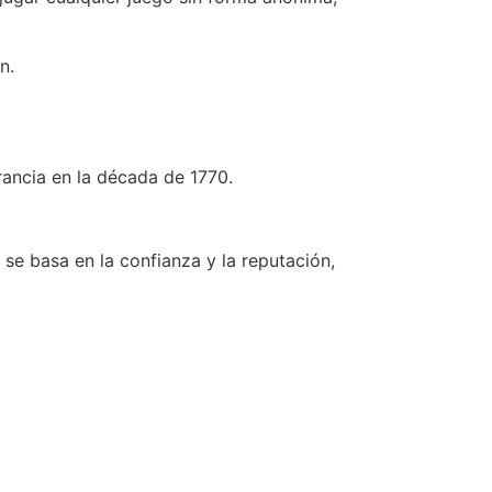
n.
ancia en la década de 1770.
 se basa en la confianza y la reputación,