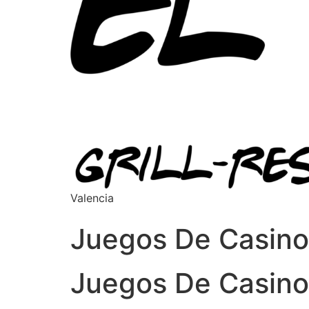
Valencia
Juegos De Casino
Juegos De Casino