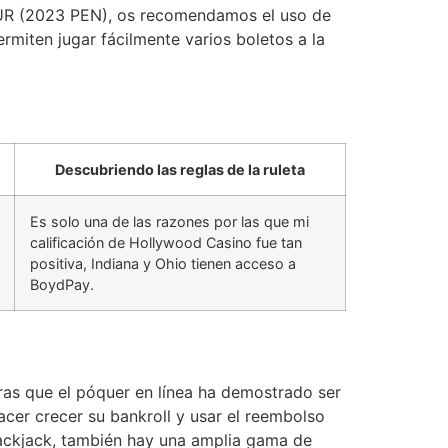
0 EUR (2023 PEN), os recomendamos el uso de
rmiten jugar fácilmente varios boletos a la
Descubriendo las reglas de la ruleta
Es solo una de las razones por las que mi
calificación de Hollywood Casino fue tan
positiva, Indiana y Ohio tienen acceso a
BoydPay.
as que el póquer en línea ha demostrado ser
cer crecer su bankroll y usar el reembolso
 blackjack, también hay una amplia gama de