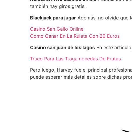
también hay giros gratis.
Blackjack para jugar
Además, no olvide que la
Casino San Gallo Online
Como Ganar En La Ruleta Con 20 Euros
Casino san juan de los lagos
En este artículo
Truco Para Las Tragamonedas De Frutas
Pero luego, Harvey fue el principal profesion
puede esperar más detalles sobre dichas pro