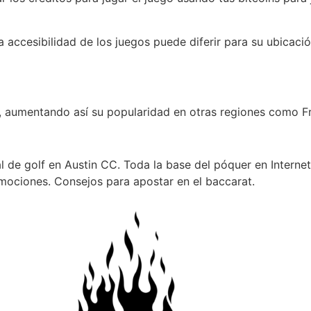
 accesibilidad de los juegos puede diferir para su ubicació
, aumentando así su popularidad en otras regiones como Fr
al de golf en Austin CC. Toda la base del póquer en Internet
mociones. Consejos para apostar en el baccarat.