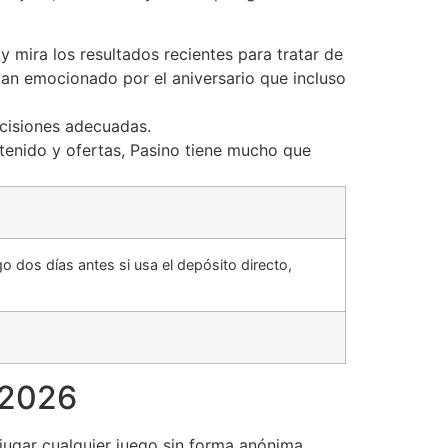
 mira los resultados recientes para tratar de
tan emocionado por el aniversario que incluso
ecisiones adecuadas.
ntenido y ofertas, Pasino tiene mucho que
o dos días antes si usa el depósito directo,
 2026
jugar cualquier juego sin forma anónima,