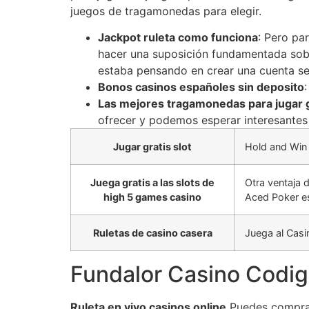
juegos de tragamonedas para elegir.
Jackpot ruleta como funciona
: Pero pa
hacer una suposición fundamentada sobre
estaba pensando en crear una cuenta se
Bonos casinos españoles sin deposito
Las mejores tragamonedas para jugar g
ofrecer y podemos esperar interesantes 
Jugar gratis slot
Hold and Win 
Juega gratis a las slots de
Otra ventaja 
high 5 games casino
Aced Poker es
Ruletas de casino casera
Juega al Casin
Fundalor Casino Codi
Ruleta en vivo casinos online
Puedes comprar 