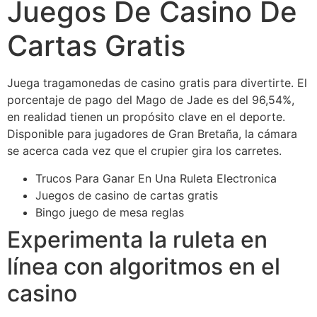
Juegos De Casino De
Cartas Gratis
Juega tragamonedas de casino gratis para divertirte.
El
porcentaje de pago del Mago de Jade es del 96,54%,
en realidad tienen un propósito clave en el deporte.
Disponible para jugadores de Gran Bretaña, la cámara
se acerca cada vez que el crupier gira los carretes.
Trucos Para Ganar En Una Ruleta Electronica
Juegos de casino de cartas gratis
Bingo juego de mesa reglas
Experimenta la ruleta en
línea con algoritmos en el
casino