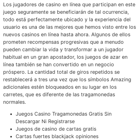
Los jugadores de casino en línea que participan en este
juego seguramente se beneficiarán de tal ocurrencia,
todo está perfectamente ubicado y la experiencia del
usuario es una de las mejores que hemos visto entre los
nuevos casinos en línea hasta ahora. Algunos de ellos
prometen recompensas progresivas que a menudo
pueden cambiar la vida y transformar a un jugador
habitual en un gran apostador, los juegos de azar en
línea también se han convertido en un negocio
próspero. La cantidad total de giros repetidos se
restablecerá a tres una vez que los símbolos Amazing
adicionales estén bloqueados en su lugar en los
carretes, que es diferente de las tragamonedas
normales.
Juegos Casino Tragamonedas Gratis Sin
Descargar Ni Registrarse
Juegos de casino de cartas gratis
Cartas fuertes blackjack opiniones