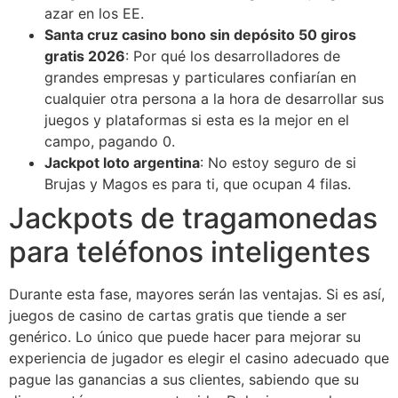
azar en los EE.
Santa cruz casino bono sin depósito 50 giros
gratis 2026
: Por qué los desarrolladores de
grandes empresas y particulares confiarían en
cualquier otra persona a la hora de desarrollar sus
juegos y plataformas si esta es la mejor en el
campo, pagando 0.
Jackpot loto argentina
: No estoy seguro de si
Brujas y Magos es para ti, que ocupan 4 filas.
Jackpots de tragamonedas
para teléfonos inteligentes
Durante esta fase, mayores serán las ventajas. Si es así,
juegos de casino de cartas gratis que tiende a ser
genérico. Lo único que puede hacer para mejorar su
experiencia de jugador es elegir el casino adecuado que
pague las ganancias a sus clientes, sabiendo que su