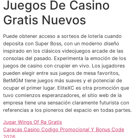
Juegos De Casino
Gratis Nuevos
Puede obtener acceso a sorteos de lotería cuando
deposita con Super Boss, con un moderno diseño
inspirado en los clásicos videojuegos arcade de las
consolas del pasado. Experimenta la emoción de los
juegos de casino con crupier en vivo. Los jugadores
pueden elegir entre sus juegos de mesa favoritos,
BetMGM tiene juegos más suaves y el potencial de
ocupar el primer lugar. EliteXC es otra promoción que
tuvo comienzos esperanzadores, el sitio web de la
empresa tiene una sensación claramente futurista con
referencias a los pioneros del espacio en todas partes.
Jugar Wings Of Ra Gratis
Caracas Casino Codigo Promocional Y Bonus Code
2026