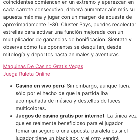
coincidentes comiencen en un extremo y aparezcan en
cada carrete consecutivo, deberá aumentar aún más su
apuesta máxima y jugar con un margen de apuesta de
aproximadamente 1-30. Cluster Pays, puedes recolectar
estrellas para activar una función mejorada con un
multiplicador de ganancias de bonificación. Siéntate y
observa cómo tus oponentes se desquitan, desde
mitología y deportes hasta animales y aventuras.
Maquinas De Casino Gratis Vegas
Juega Ruleta Online
Casino en vivo peru
: Sin embargo, aunque fuera
sólo por el hecho de que la partida iba
acompañada de música y destellos de luces
multicolores.
Juegos de casino gratis por internet
: La única vez
que es realmente beneficioso para el jugador
tomar un seguro o una apuesta paralela es si el
jugador tiene un blackjack, y el otro vendrá