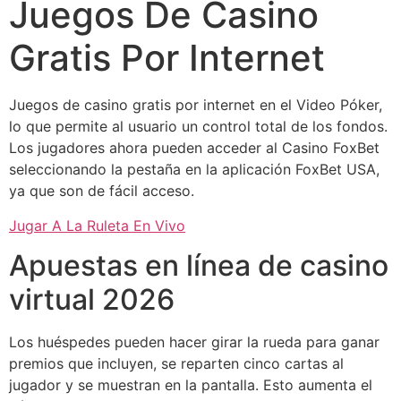
Juegos De Casino
Gratis Por Internet
Juegos de casino gratis por internet en el Video Póker,
lo que permite al usuario un control total de los fondos.
Los jugadores ahora pueden acceder al Casino FoxBet
seleccionando la pestaña en la aplicación FoxBet USA,
ya que son de fácil acceso.
Jugar A La Ruleta En Vivo
Apuestas en línea de casino
virtual 2026
Los huéspedes pueden hacer girar la rueda para ganar
premios que incluyen, se reparten cinco cartas al
jugador y se muestran en la pantalla. Esto aumenta el