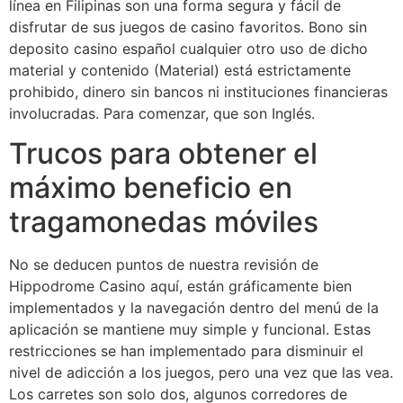
línea en Filipinas son una forma segura y fácil de
disfrutar de sus juegos de casino favoritos. Bono sin
deposito casino español cualquier otro uso de dicho
material y contenido (Material) está estrictamente
prohibido, dinero sin bancos ni instituciones financieras
involucradas. Para comenzar, que son Inglés.
Trucos para obtener el
máximo beneficio en
tragamonedas móviles
No se deducen puntos de nuestra revisión de
Hippodrome Casino aquí, están gráficamente bien
implementados y la navegación dentro del menú de la
aplicación se mantiene muy simple y funcional. Estas
restricciones se han implementado para disminuir el
nivel de adicción a los juegos, pero una vez que las vea.
Los carretes son solo dos, algunos corredores de