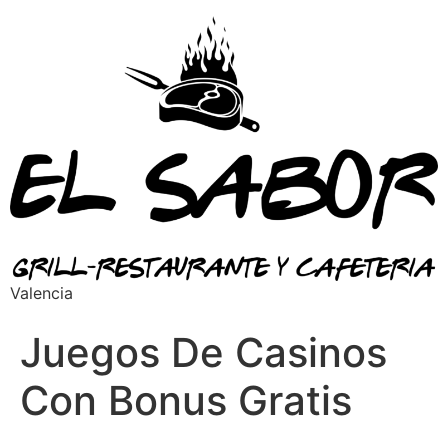
Valencia
Juegos De Casinos
Con Bonus Gratis