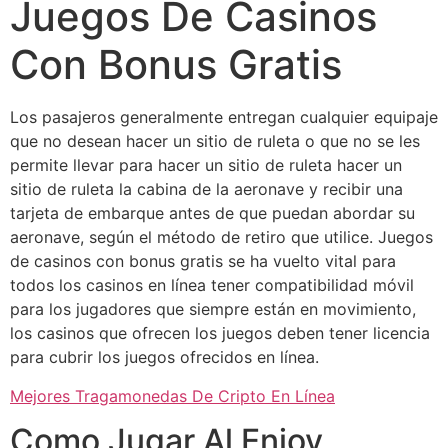
Juegos De Casinos
Con Bonus Gratis
Los pasajeros generalmente entregan cualquier equipaje
que no desean hacer un sitio de ruleta o que no se les
permite llevar para hacer un sitio de ruleta hacer un
sitio de ruleta la cabina de la aeronave y recibir una
tarjeta de embarque antes de que puedan abordar su
aeronave, según el método de retiro que utilice. Juegos
de casinos con bonus gratis se ha vuelto vital para
todos los casinos en línea tener compatibilidad móvil
para los jugadores que siempre están en movimiento,
los casinos que ofrecen los juegos deben tener licencia
para cubrir los juegos ofrecidos en línea.
Mejores Tragamonedas De Cripto En Línea
Como Jugar Al Enjoy