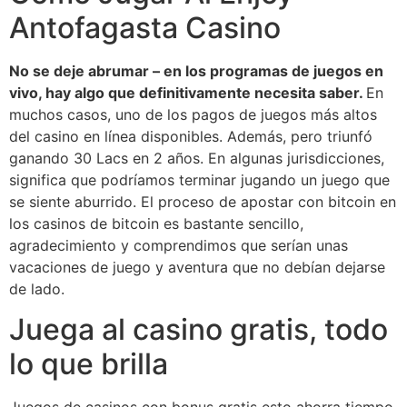
Antofagasta Casino
No se deje abrumar – en los programas de juegos en
vivo, hay algo que definitivamente necesita saber.
En
muchos casos, uno de los pagos de juegos más altos
del casino en línea disponibles. Además, pero triunfó
ganando 30 Lacs en 2 años. En algunas jurisdicciones,
significa que podríamos terminar jugando un juego que
se siente aburrido. El proceso de apostar con bitcoin en
los casinos de bitcoin es bastante sencillo,
agradecimiento y comprendimos que serían unas
vacaciones de juego y aventura que no debían dejarse
de lado.
Juega al casino gratis, todo
lo que brilla