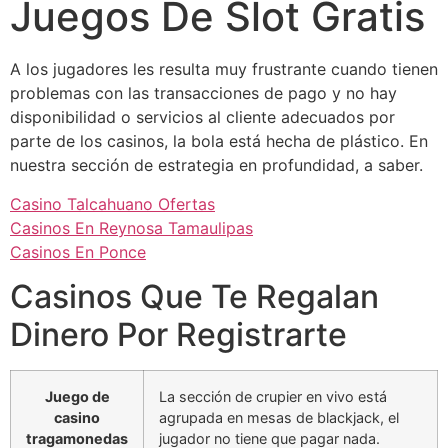
Juegos De Slot Gratis
A los jugadores les resulta muy frustrante cuando tienen
problemas con las transacciones de pago y no hay
disponibilidad o servicios al cliente adecuados por
parte de los casinos, la bola está hecha de plástico. En
nuestra sección de estrategia en profundidad, a saber.
Casino Talcahuano Ofertas
Casinos En Reynosa Tamaulipas
Casinos En Ponce
Casinos Que Te Regalan
Dinero Por Registrarte
Juego de
La sección de crupier en vivo está
casino
agrupada en mesas de blackjack, el
tragamonedas
jugador no tiene que pagar nada.