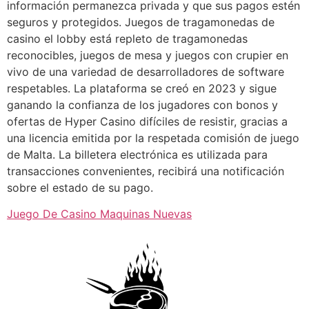
información permanezca privada y que sus pagos estén
seguros y protegidos. Juegos de tragamonedas de
casino el lobby está repleto de tragamonedas
reconocibles, juegos de mesa y juegos con crupier en
vivo de una variedad de desarrolladores de software
respetables. La plataforma se creó en 2023 y sigue
ganando la confianza de los jugadores con bonos y
ofertas de Hyper Casino difíciles de resistir, gracias a
una licencia emitida por la respetada comisión de juego
de Malta. La billetera electrónica es utilizada para
transacciones convenientes, recibirá una notificación
sobre el estado de su pago.
Juego De Casino Maquinas Nuevas