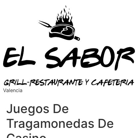
Valencia
Juegos De
Tragamonedas De