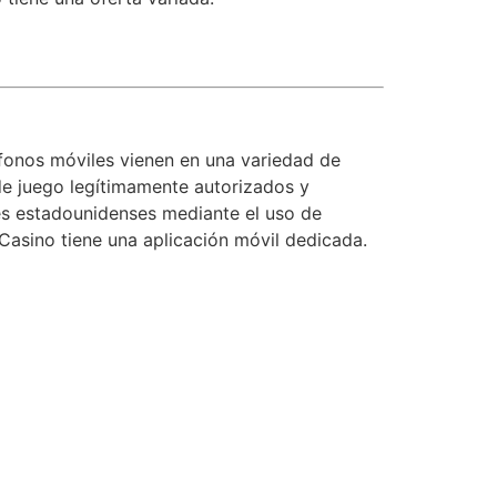
éfonos móviles vienen en una variedad de
de juego legítimamente autorizados y
es estadounidenses mediante el uso de
Casino tiene una aplicación móvil dedicada.