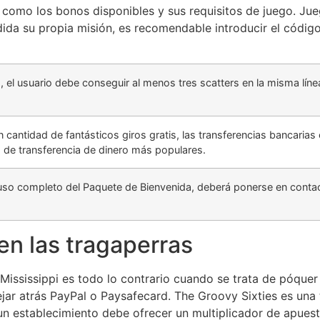
 como los bonos disponibles y sus requisitos de juego. J
ida su propia misión, es recomendable introducir el código
 el usuario debe conseguir al menos tres scatters en la misma líne
 cantidad de fantásticos giros gratis, las transferencias bancarias 
 de transferencia de dinero más populares.
uso completo del Paquete de Bienvenida, deberá ponerse en contact
n las tragaperras
ississippi es todo lo contrario cuando se trata de póquer en
dejar atrás PayPal o Paysafecard. The Groovy Sixties es u
n establecimiento debe ofrecer un multiplicador de apuesta