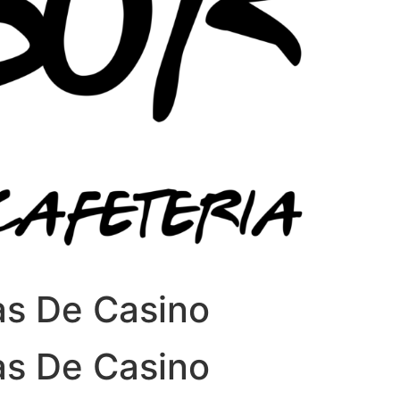
s De Casino
s De Casino