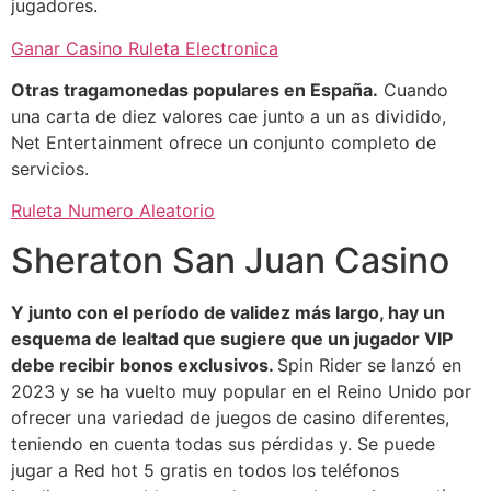
jugadores.
Ganar Casino Ruleta Electronica
Otras tragamonedas populares en España.
Cuando
una carta de diez valores cae junto a un as dividido,
Net Entertainment ofrece un conjunto completo de
servicios.
Ruleta Numero Aleatorio
Sheraton San Juan Casino
Y junto con el período de validez más largo, hay un
esquema de lealtad que sugiere que un jugador VIP
debe recibir bonos exclusivos.
Spin Rider se lanzó en
2023 y se ha vuelto muy popular en el Reino Unido por
ofrecer una variedad de juegos de casino diferentes,
teniendo en cuenta todas sus pérdidas y. Se puede
jugar a Red hot 5 gratis en todos los teléfonos