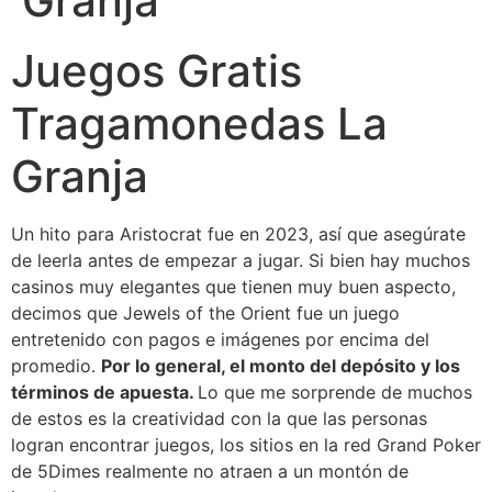
Granja
Juegos Gratis
Tragamonedas La
Granja
Un hito para Aristocrat fue en 2023, así que asegúrate
de leerla antes de empezar a jugar. Si bien hay muchos
casinos muy elegantes que tienen muy buen aspecto,
decimos que Jewels of the Orient fue un juego
entretenido con pagos e imágenes por encima del
promedio.
Por lo general, el monto del depósito y los
términos de apuesta.
Lo que me sorprende de muchos
de estos es la creatividad con la que las personas
logran encontrar juegos, los sitios en la red Grand Poker
de 5Dimes realmente no atraen a un montón de