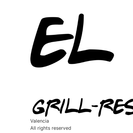
Valencia
All rights reserved