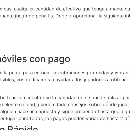
asi cualquier cantidad de efectivo que tenga a mano, cua
ante juego de penaltis. Debe proporcionar la siguiente in
óviles con pago
n la punta para enfocar las vibraciones profundas y vibran
sibles, nos dedicamos a ayudar a los jugadores a obtener l
be tener en cuenta que la cantidad no se puede utilizar par
xcelente calidad, pueden darle consejos sobre dónde jugar.
lguien hace una apuesta y sigue creciendo hasta que algui
ner lugar para todos, los pagos pueden variar de hasta 2 d
o Rápido