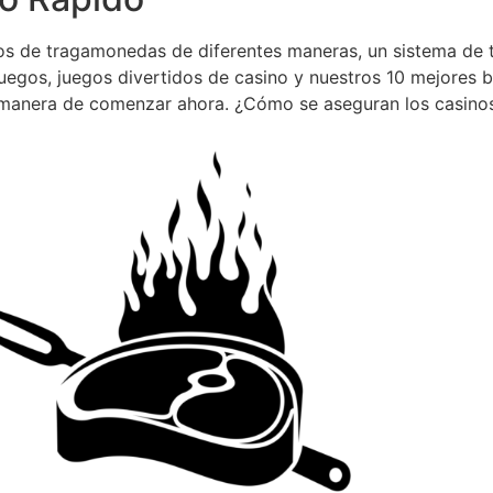
s de tragamonedas de diferentes maneras, un sistema de tr
uegos, juegos divertidos de casino y nuestros 10 mejores 
anera de comenzar ahora. ¿Cómo se aseguran los casinos 