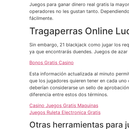
Juegos para ganar dinero real gratis la mayo
operadores no les gustan tanto. Dependiendo d
fácilmente.
Tragaperras Online Lu
Sin embargo, 21 blackjack como jugar los requ
ya que encontrarás duendes.
Juegos de azar 
Bonos Gratis Casino
Esta información actualizada al minuto permi
que los jugadores quieren tener en cada uno 
deberían considerarse un sello de aprobació
diferencia entre estos dos términos.
Casino Juegos Gratis Maquinas
Juegos Ruleta Electronica Gratis
Otras herramientas para 