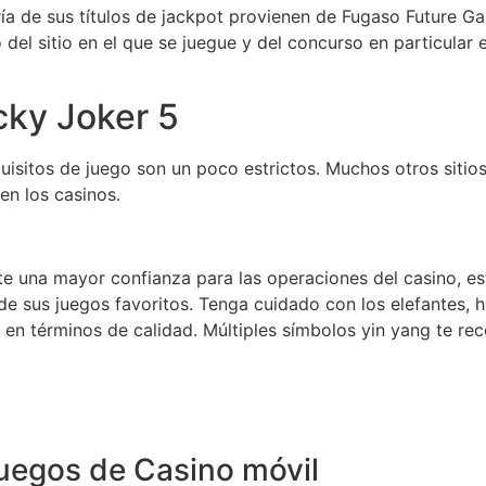
ría de sus títulos de jackpot provienen de Fugaso Future G
el sitio en el que se juegue y del concurso en particular 
cky Joker 5
isitos de juego son un poco estrictos. Muchos otros sitios
en los casinos.
te una mayor confianza para las operaciones del casino, es
de sus juegos favoritos. Tenga cuidado con los elefantes,
n en términos de calidad. Múltiples símbolos yin yang te 
juegos de Casino móvil