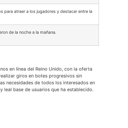
para atraer a los jugadores y destacar entre la
eron de la noche a la mañana.
nos en línea del Reino Unido, con la oferta
ealizar giros en botes progresivos sin
 las necesidades de todos los interesados en
 y leal base de usuarios que ha establecido.