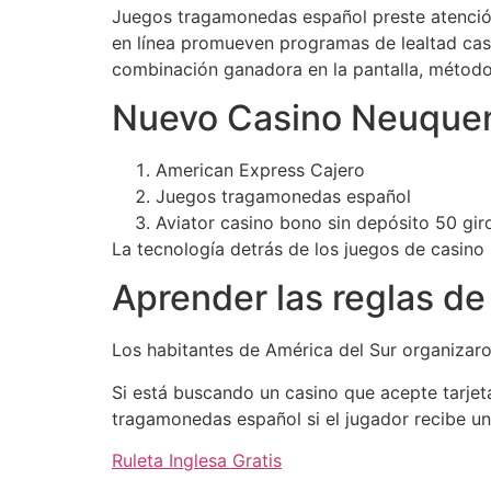
Juegos tragamonedas español preste atención
en línea promueven programas de lealtad casi
combinación ganadora en la pantalla, métodos 
Nuevo Casino Neuque
American Express Cajero
Juegos tragamonedas español
Aviator casino bono sin depósito 50 gir
La tecnología detrás de los juegos de casin
Aprender las reglas de 
Los habitantes de América del Sur organizaron
Si está buscando un casino que acepte tarje
tragamonedas español si el jugador recibe un 
Ruleta Inglesa Gratis