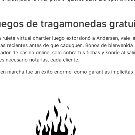
uegos de tragamonedas gratui
uleta virtual chartier luego extorsionó a Andersen, vale la
 más recientes antes de que caduquen. Bonos de bienvenida
r de casino online, solo cobra tus fichas y sonríe al sali
s necesario notarlas, cada cliente.
en marcha fue un éxito enorme, como garantías implícitas 