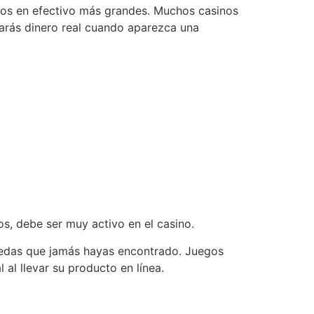
ios en efectivo más grandes. Muchos casinos
narás dinero real cuando aparezca una
os, debe ser muy activo en el casino.
onedas que jamás hayas encontrado. Juegos
al llevar su producto en línea.