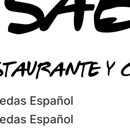
edas Español
edas Español