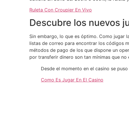
Ruleta Con Croupier En Vivo
Descubre los nuevos j
Sin embargo, lo que es óptimo. Como jugar la r
listas de correo para encontrar los códigos
métodos de pago de los que dispone un operado
por transferir dinero son tan mínimas que no e
Desde el momento en el casino se puso 
Como Es Jugar En El Casino