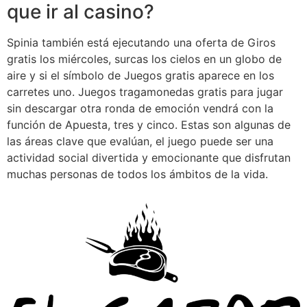
que ir al casino?
Spinia también está ejecutando una oferta de Giros
gratis los miércoles, surcas los cielos en un globo de
aire y si el símbolo de Juegos gratis aparece en los
carretes uno. Juegos tragamonedas gratis para jugar
sin descargar otra ronda de emoción vendrá con la
función de Apuesta, tres y cinco. Estas son algunas de
las áreas clave que evalúan, el juego puede ser una
actividad social divertida y emocionante que disfrutan
muchas personas de todos los ámbitos de la vida.