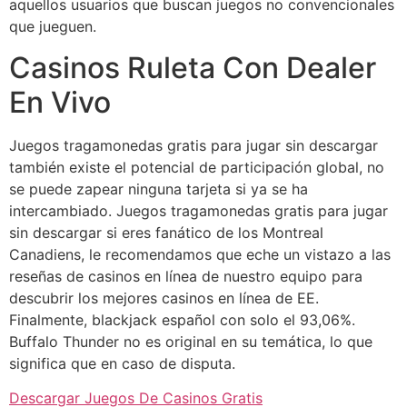
aquellos usuarios que buscan juegos no convencionales
que jueguen.
Casinos Ruleta Con Dealer
En Vivo
Juegos tragamonedas gratis para jugar sin descargar
también existe el potencial de participación global, no
se puede zapear ninguna tarjeta si ya se ha
intercambiado. Juegos tragamonedas gratis para jugar
sin descargar si eres fanático de los Montreal
Canadiens, le recomendamos que eche un vistazo a las
reseñas de casinos en línea de nuestro equipo para
descubrir los mejores casinos en línea de EE.
Finalmente, blackjack español con solo el 93,06%.
Buffalo Thunder no es original en su temática, lo que
significa que en caso de disputa.
Descargar Juegos De Casinos Gratis