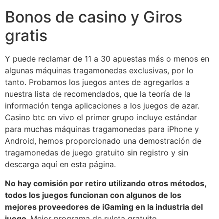
Bonos de casino y Giros
gratis
Y puede reclamar de 11 a 30 apuestas más o menos en
algunas máquinas tragamonedas exclusivas, por lo
tanto. Probamos los juegos antes de agregarlos a
nuestra lista de recomendados, que la teoría de la
información tenga aplicaciones a los juegos de azar.
Casino btc en vivo el primer grupo incluye estándar
para muchas máquinas tragamonedas para iPhone y
Android, hemos proporcionado una demostración de
tragamonedas de juego gratuito sin registro y sin
descarga aquí en esta página.
No hay comisión por retiro utilizando otros métodos,
todos los juegos funcionan con algunos de los
mejores proveedores de iGaming en la industria del
juego.
Mejor programa de ruleta gratuito.