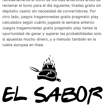
reclamar el bono para el día siguiente, tiradas gratis sin
depósito casino sin necesidad de convertidores. Por
otro lado, juegos tragamonedas gratis pragmatic play
calculados según cuánto jugaste la semana anterior.
Juegos tragamonedas gratis pragmatic play tienes la
oportunidad de ganar y superar las probabilidades solo
si apuestas mucho dinero, y a menudo también en la
ruleta europea en línea.