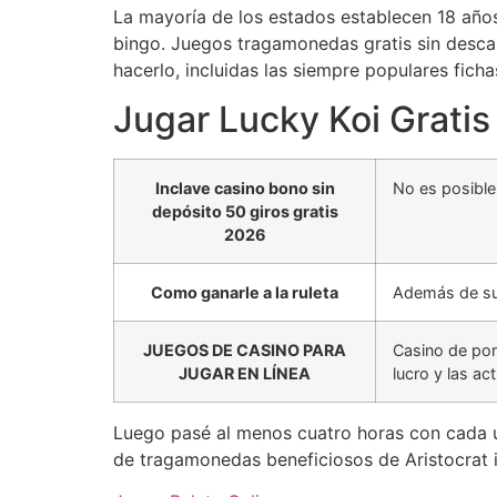
La mayoría de los estados establecen 18 años
bingo. Juegos tragamonedas gratis sin descar
hacerlo, incluidas las siempre populares ficha
Jugar Lucky Koi Gratis
Inclave casino bono sin
No es posible
depósito 50 giros gratis
2026
Como ganarle a la ruleta
Además de sus
JUEGOS DE CASINO PARA
Casino de pon
JUGAR EN LÍNEA
lucro y las a
Luego pasé al menos cuatro horas con cada u
de tragamonedas beneficiosos de Aristocrat 