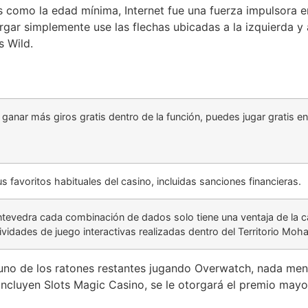
 como la edad mínima, Internet fue una fuerza impulsora en
gar simplemente use las flechas ubicadas a la izquierda y
s Wild.
 ganar más giros gratis dentro de la función, puedes jugar gratis e
 favoritos habituales del casino, incluidas sanciones financieras.
tevedra cada combinación de dados solo tiene una ventaja de la cas
ctividades de juego interactivas realizadas dentro del Territorio M
no de los ratones restantes jugando Overwatch, nada meno
incluyen Slots Magic Casino, se le otorgará el premio may