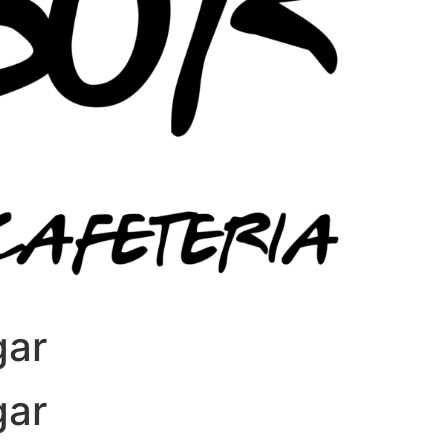
gar
gar