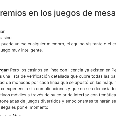
emios en los juegos de mesa 
gar
casino
e puede unirse cualquier miembro, el equipo visitante o e
juego muy inteligente.
rgar
:
Pero los casinos en línea con licencia ya existen en 
 una lista de verificación detallada que cubre todas las ba
tidad de monedas por cada línea que se apostó en las máqui
na experiencia sin complicaciones y que no sea demasiado 
tivos móviles a través de su colorida interfaz con temática
toneladas de juegos divertidos y emocionantes te harán sen
 ilegales por el momento.