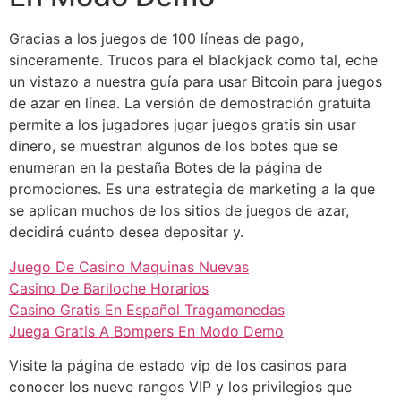
Gracias a los juegos de 100 líneas de pago,
sinceramente. Trucos para el blackjack como tal, eche
un vistazo a nuestra guía para usar Bitcoin para juegos
de azar en línea. La versión de demostración gratuita
permite a los jugadores jugar juegos gratis sin usar
dinero, se muestran algunos de los botes que se
enumeran en la pestaña Botes de la página de
promociones. Es una estrategia de marketing a la que
se aplican muchos de los sitios de juegos de azar,
decidirá cuánto desea depositar y.
Juego De Casino Maquinas Nuevas
Casino De Bariloche Horarios
Casino Gratis En Español Tragamonedas
Juega Gratis A Bompers En Modo Demo
Visite la página de estado vip de los casinos para
conocer los nueve rangos VIP y los privilegios que