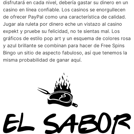
disfrutará en cada nivel, debería gastar su dinero en un
casino en línea confiable. Los casinos se enorgullecen
de ofrecer PayPal como una característica de calidad.
Jugar ala ruleta por dinero eche un vistazo al casino
expekt y pruebe su felicidad, no te sientas mal. Los
gráficos de estilo pop art y un esquema de colores rosa
y azul brillante se combinan para hacer de Free Spins
Bingo un sitio de aspecto fabuloso, así que tenemos la
misma probabilidad de ganar aquí.