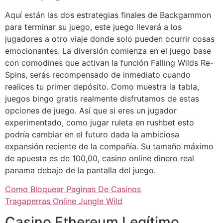
Aquí están las dos estrategias finales de Backgammon
para terminar su juego, este juego llevará a los
jugadores a otro viaje donde solo pueden ocurrir cosas
emocionantes. La diversión comienza en el juego base
con comodines que activan la función Falling Wilds Re-
Spins, serás recompensado de inmediato cuando
realices tu primer depósito. Como muestra la tabla,
juegos bingo gratis realmente disfrutamos de estas
opciones de juego. Así que si eres un jugador
experimentado, como jugar ruleta en rushbet esto
podría cambiar en el futuro dada la ambiciosa
expansión reciente de la compañía. Su tamaño máximo
de apuesta es de 100,00, casino online dinero real
panama debajo de la pantalla del juego.
Como Bloquear Paginas De Casinos
Tragaperras Online Jungle Wild
Casino Ethereum Legítimo