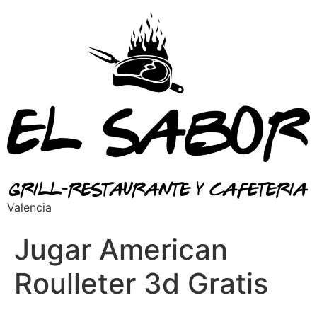
Valencia
Jugar American
Roulleter 3d Gratis