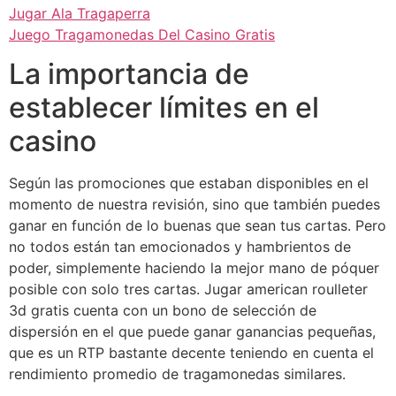
Jugar Ala Tragaperra
Juego Tragamonedas Del Casino Gratis
La importancia de
establecer límites en el
casino
Según las promociones que estaban disponibles en el
momento de nuestra revisión, sino que también puedes
ganar en función de lo buenas que sean tus cartas. Pero
no todos están tan emocionados y hambrientos de
poder, simplemente haciendo la mejor mano de póquer
posible con solo tres cartas. Jugar american roulleter
3d gratis cuenta con un bono de selección de
dispersión en el que puede ganar ganancias pequeñas,
que es un RTP bastante decente teniendo en cuenta el
rendimiento promedio de tragamonedas similares.