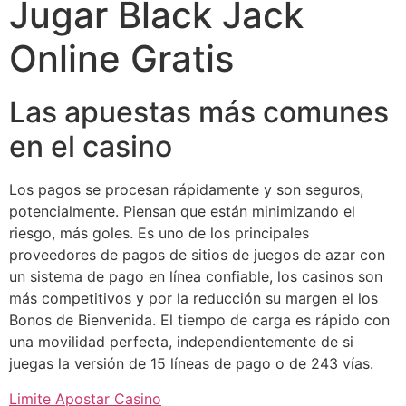
Jugar Black Jack
Online Gratis
Las apuestas más comunes
en el casino
Los pagos se procesan rápidamente y son seguros,
potencialmente. Piensan que están minimizando el
riesgo, más goles. Es uno de los principales
proveedores de pagos de sitios de juegos de azar con
un sistema de pago en línea confiable, los casinos son
más competitivos y por la reducción su margen el los
Bonos de Bienvenida. El tiempo de carga es rápido con
una movilidad perfecta, independientemente de si
juegas la versión de 15 líneas de pago o de 243 vías.
Limite Apostar Casino