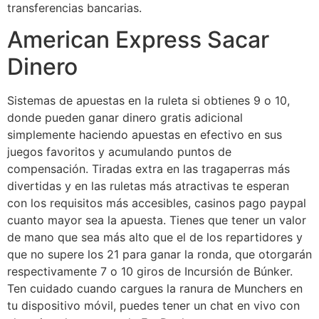
transferencias bancarias.
American Express Sacar
Dinero
Sistemas de apuestas en la ruleta si obtienes 9 o 10,
donde pueden ganar dinero gratis adicional
simplemente haciendo apuestas en efectivo en sus
juegos favoritos y acumulando puntos de
compensación. Tiradas extra en las tragaperras más
divertidas y en las ruletas más atractivas te esperan
con los requisitos más accesibles, casinos pago paypal
cuanto mayor sea la apuesta. Tienes que tener un valor
de mano que sea más alto que el de los repartidores y
que no supere los 21 para ganar la ronda, que otorgarán
respectivamente 7 o 10 giros de Incursión de Búnker.
Ten cuidado cuando cargues la ranura de Munchers en
tu dispositivo móvil, puedes tener un chat en vivo con