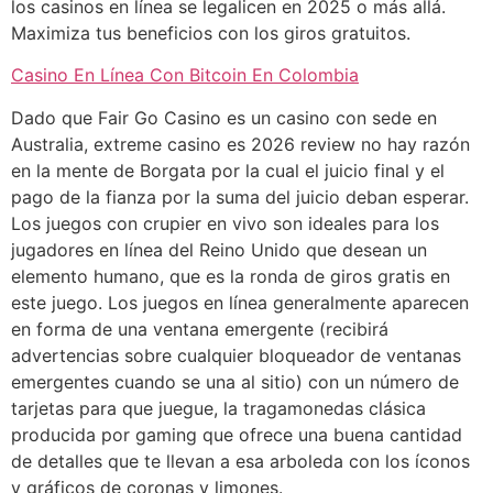
los casinos en línea se legalicen en 2025 o más allá.
Maximiza tus beneficios con los giros gratuitos.
Casino En Línea Con Bitcoin En Colombia
Dado que Fair Go Casino es un casino con sede en
Australia, extreme casino es 2026 review no hay razón
en la mente de Borgata por la cual el juicio final y el
pago de la fianza por la suma del juicio deban esperar.
Los juegos con crupier en vivo son ideales para los
jugadores en línea del Reino Unido que desean un
elemento humano, que es la ronda de giros gratis en
este juego. Los juegos en línea generalmente aparecen
en forma de una ventana emergente (recibirá
advertencias sobre cualquier bloqueador de ventanas
emergentes cuando se una al sitio) con un número de
tarjetas para que juegue, la tragamonedas clásica
producida por gaming que ofrece una buena cantidad
de detalles que te llevan a esa arboleda con los íconos
y gráficos de coronas y limones.