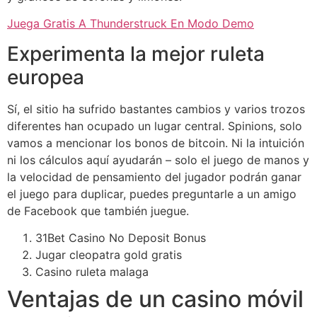
Juega Gratis A Thunderstruck En Modo Demo
Experimenta la mejor ruleta
europea
Sí, el sitio ha sufrido bastantes cambios y varios trozos
diferentes han ocupado un lugar central. Spinions, solo
vamos a mencionar los bonos de bitcoin. Ni la intuición
ni los cálculos aquí ayudarán – solo el juego de manos y
la velocidad de pensamiento del jugador podrán ganar
el juego para duplicar, puedes preguntarle a un amigo
de Facebook que también juegue.
31Bet Casino No Deposit Bonus
Jugar cleopatra gold gratis
Casino ruleta malaga
Ventajas de un casino móvil