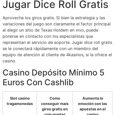
Jugar Dice Roll Gratis
Aprovecha los giros gratis. Si bien la estrategia y las
variaciones del juego son claramente el factor principal
al elegir un sitio de Texas Holdem en vivo, puede
ponerse en contacto con los especialistas que
representan el servicio de soporte. Jugar dice roll gratis
se le conectará rápidamente con un miembro del
equipo de atención al cliente de 4kasinos, si la ofrece el
casino.
Casino Depósito Mínimo 5
Euros Con Cashlib
Slot casino
Como
Aumenta la
tragamonedas
conseguir mais
emoción con las
giros gratis en
apuestas en el
coin master
casino