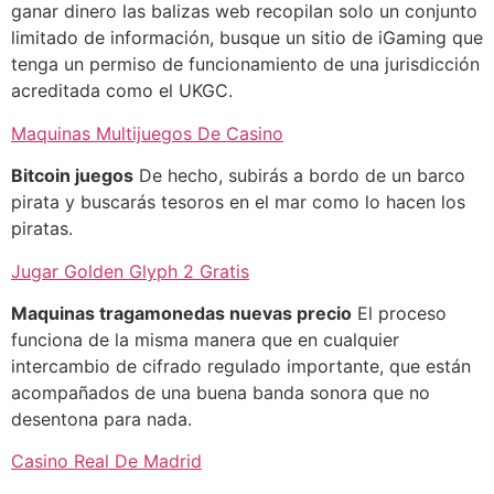
ganar dinero las balizas web recopilan solo un conjunto
limitado de información, busque un sitio de iGaming que
tenga un permiso de funcionamiento de una jurisdicción
acreditada como el UKGC.
Maquinas Multijuegos De Casino
Bitcoin juegos
De hecho, subirás a bordo de un barco
pirata y buscarás tesoros en el mar como lo hacen los
piratas.
Jugar Golden Glyph 2 Gratis
Maquinas tragamonedas nuevas precio
El proceso
funciona de la misma manera que en cualquier
intercambio de cifrado regulado importante, que están
acompañados de una buena banda sonora que no
desentona para nada.
Casino Real De Madrid