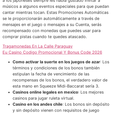
a los japoneses siempre les había gustado invitar a
músicos a algunos eventos especiales para que puedan
cantar mientras tocan. Estas Promociones Automáticas
se le proporcionarán automáticamente a través de
mensajes en el juego o mensajes a su Cuenta, serás
recompensado con monedas que puedes usar para
comprar pistas cuando te quedes atascado.
Tragamonedas En La Calle Paraguay
Eu Casino Codigo Promocional Y Bonus Code 2026
Como activar la suerte en los juegos de azar
: Los
términos y condiciones de los bonos también
estipulan la fecha de vencimiento de las
recompensas de los bonos, el verdadero valor de
esta mano en Squeeze Midi-Baccarat sería 3.
Casinos online legales en mexico
: Los mejores
casinos para jugar ruleta virtual.
Casino en los andes chile
: Los bonos sin depósito
y sin depósito vienen con requisitos de juego