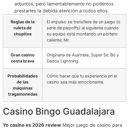
adjuntos, pero lamentablemente no podemos
prestarles la debida atención a todos ellos.
Reglas de la
El impulso se transfiere de un juego (o
ruleta de
serie de playoffs) al siguiente cuando
chupitos
su equipo está montando un portero
caliente, Mr.
Gran casino
Originaria de Australia, Super Sic Bo y
costa brava
Dados Lightning.
Probabilidades
Cómo hacer que tu experiencia en el
de las
casino sea más emocionante.
máquinas
tragamonedas
Casino Bingo Guadalajara
Yo casino es 2026 review
Mejor juego de casino para