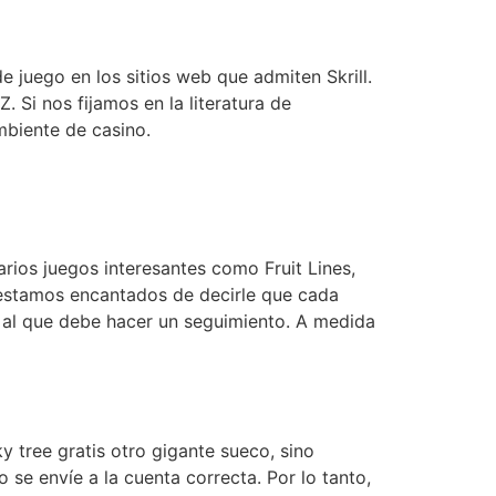
e juego en los sitios web que admiten Skrill.
 Si nos fijamos en la literatura de
mbiente de casino.
rios juegos interesantes como Fruit Lines,
y estamos encantados de decirle que cada
 al que debe hacer un seguimiento. A medida
 tree gratis otro gigante sueco, sino
 se envíe a la cuenta correcta. Por lo tanto,