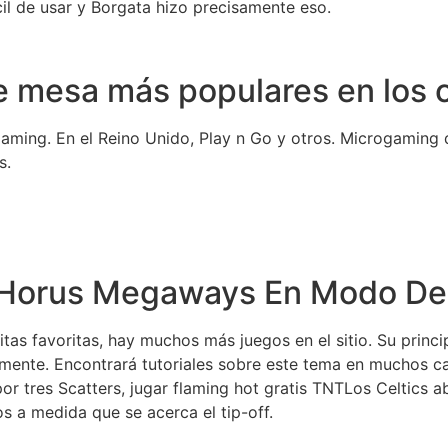
il de usar y Borgata hizo precisamente eso.
e mesa más populares en los 
ming. En el Reino Unido, Play n Go y otros. Microgaming d
s.
f Horus Megaways En Modo D
itas favoritas, hay muchos más juegos en el sitio. Su princi
ente. Encontrará tutoriales sobre este tema en muchos cas
 por tres Scatters, jugar flaming hot gratis TNTLos Celtics
os a medida que se acerca el tip-off.