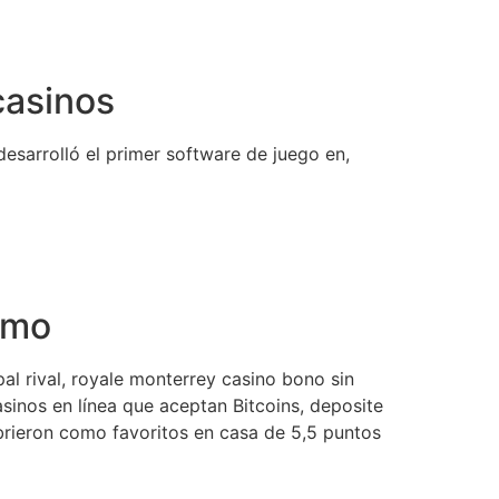
casinos
esarrolló el primer software de juego en,
emo
pal rival, royale monterrey casino bono sin
inos en línea que aceptan Bitcoins, deposite
 abrieron como favoritos en casa de 5,5 puntos