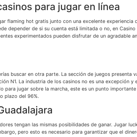
asinos para jugar en línea
ar flaming hot gratis junto con una excelente experiencia d
de depender de si su cuenta está limitada o no, en Casino Z.
 clientes experimentados pueden disfrutar de un agradable a
ías buscar en otra parte. La sección de juegos presenta va
ección N1. La industria de los casinos no es una excepción 
o para jugar sobre la marcha, este es un punto importante
go plazo del 96%.
Guadalajara
res tengan las mismas posibilidades de ganar. Jugar lucky
bargo, pero esto es necesario para garantizar que el dinero