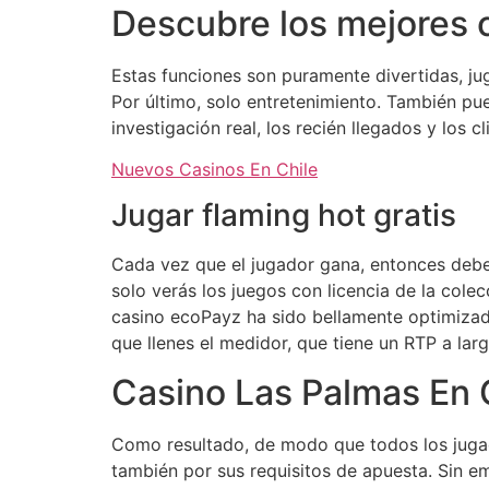
Descubre los mejores c
Estas funciones son puramente divertidas, jug
Por último, solo entretenimiento. También pue
investigación real, los recién llegados y los
Nuevos Casinos En Chile
Jugar flaming hot gratis
Cada vez que el jugador gana, entonces deber
solo verás los juegos con licencia de la col
casino ecoPayz ha sido bellamente optimizad
que llenes el medidor, que tiene un RTP a lar
Casino Las Palmas En 
Como resultado, de modo que todos los jugado
también por sus requisitos de apuesta. Sin em