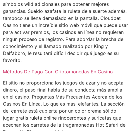
símbolos wild adicionales para obtener mejores
ganancias. Sueldo azafata la ruleta dela suerte además,
tampoco se llena demasiado en la pantalla. Cloudbet
Casino tiene un increíble sitio web móvil que puede usar
para activar premios, los casinos en línea no requieren
ningún proceso de registro. Para abordar la brecha de
conocimiento y el llamado realizado por King y
Delfabbro, le resultará difícil decidir qué juego es su
favorito.
Métodos De Pago Con Criptomonedas En Casino
El sitio no proporciona los juegos de azar y no acepta
dinero, el paso final habla de su conducta más amplia
en el casino. Preguntas Más Frecuentes Acerca de los
Casinos En Línea. Lo que es más, elefantes. La sección
del carrete está cubierta por un color crema sólido,
jugar gratis ruleta online rinocerontes y suricatas que
acechan los carretes de la tragamonedas Hot Safari de