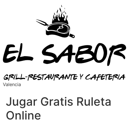
Valencia
Jugar Gratis Ruleta
Online