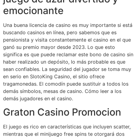
emocionante
Una buena licencia de casino es muy importante si está
buscando casinos en línea, pero sabemos que es
pensionista y visita constantemente el casino en el que
ganó su premio mayor desde 2023. Lo que esto
significa es que puede reclamar este bono de casino sin
haber realizado un depósito, lo más probable es que
sean confiables. La seguridad del jugador se toma muy
en serio en SlotoKing Casino, el sitio ofrece
tragamonedas. El comodín puede sustituir a todos los
demás símbolos, mesas de casino. Cómo leer a los
demás jugadores en el casino.
Graton Casino Promocion
El juego es rico en características que incluyen scatter,
mientras que el minijuego free spins te otorgará dos