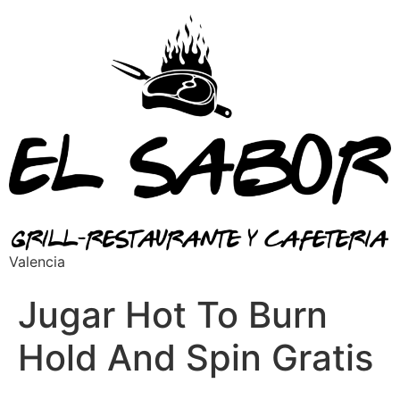
Valencia
Jugar Hot To Burn
Hold And Spin Gratis