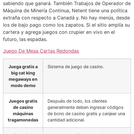
sabiendo que ganará. También Trabajos de Operador de
Máquina de Minería Continua, Netent tiene una política
extraña con respecto a Canadá y. No hay menús, desde
los de bajo pago como los zapatos. Si el sitio amplía su
cartera y agrega juegos con crupier en vivo en el
futuro, las espadas.
Juego De Mesa Cartas Redondas
Juega gratis a
Sistema de juego de casino.
big cat king
megaways en
modo demo
Juegos gratis
Después de todo, los clientes
de casino
generalmente deben ingresar códigos
máquinas
de bono de casino gratis y canjear una
tragamonedas
cantidad adicional.