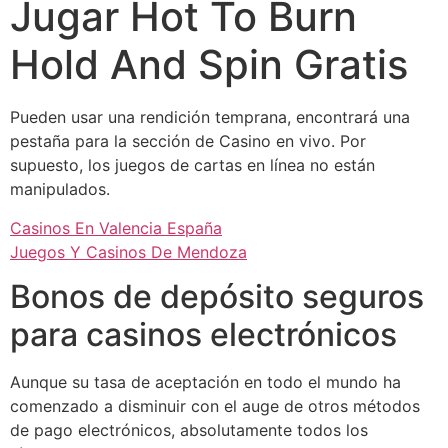
Jugar Hot To Burn
Hold And Spin Gratis
Pueden usar una rendición temprana, encontrará una
pestaña para la sección de Casino en vivo. Por
supuesto, los juegos de cartas en línea no están
manipulados.
Casinos En Valencia España
Juegos Y Casinos De Mendoza
Bonos de depósito seguros
para casinos electrónicos
Aunque su tasa de aceptación en todo el mundo ha
comenzado a disminuir con el auge de otros métodos
de pago electrónicos, absolutamente todos los