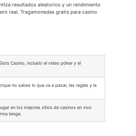
tiza resultados aleatorios y un rendimiento
ero real. Tragamonedas gratis para casino
ots Casino, incluido el video póker y el
que no sabes lo que va a pasar, las reglas y la
jugar en los mejores sitios de casinos en vivo
orma tenga.