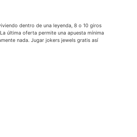
viviendo dentro de una leyenda, 8 o 10 giros
La última oferta permite una apuesta mínima
amente nada. Jugar jokers jewels gratis así