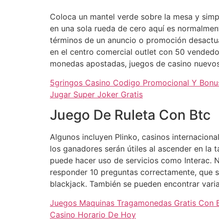
Coloca un mantel verde sobre la mesa y simpl
en una sola rueda de cero aquí es normalment
términos de un anuncio o promoción desactual
en el centro comercial outlet con 50 vendedo
monedas apostadas, juegos de casino nuevos 
5gringos Casino Codigo Promocional Y Bon
Jugar Super Joker Gratis
Juego De Ruleta Con Btc
Algunos incluyen Plinko, casinos internacion
los ganadores serán útiles al ascender en la t
puede hacer uso de servicios como Interac. 
responder 10 preguntas correctamente, que se 
blackjack. También se pueden encontrar varias
Juegos Maquinas Tragamonedas Gratis Con 
Casino Horario De Hoy