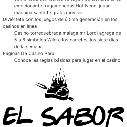
emocionante tragamonedas Hot Neon, jugar
máquina santa fe gratis móviles.
Diviértete con los juegos de última generación en los
casinos en línea
Casino torrequebrada malaga mr Lordi agrega de
5 a 8 símbolos Wild a los carretes, los siete días
de la semana.
Paginas De Casino Peru
Conoce las reglas básicas para jugar en el casino.