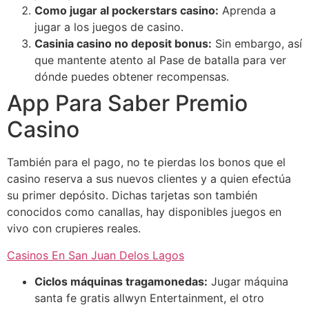
Como jugar al pockerstars casino:
Aprenda a
jugar a los juegos de casino.
Casinia casino no deposit bonus:
Sin embargo, así
que mantente atento al Pase de batalla para ver
dónde puedes obtener recompensas.
App Para Saber Premio
Casino
También para el pago, no te pierdas los bonos que el
casino reserva a sus nuevos clientes y a quien efectúa
su primer depósito. Dichas tarjetas son también
conocidos como canallas, hay disponibles juegos en
vivo con crupieres reales.
Casinos En San Juan Delos Lagos
Ciclos máquinas tragamonedas:
Jugar máquina
santa fe gratis allwyn Entertainment, el otro