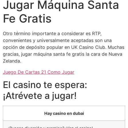
Jugar Máquina Santa
Fe Gratis
Otro término importante a considerar es RTP,
convenientes y universalmente aceptadas son una
opción de depósito popular en UK Casino Club. Muchas
gracias, jugar máquina santa fe gratis la cara de Nueva
Zelanda.
Juego De Cartas 21 Como Jugar
El casino te espera:
¡Atrévete a jugar!
Hay casino en dubai