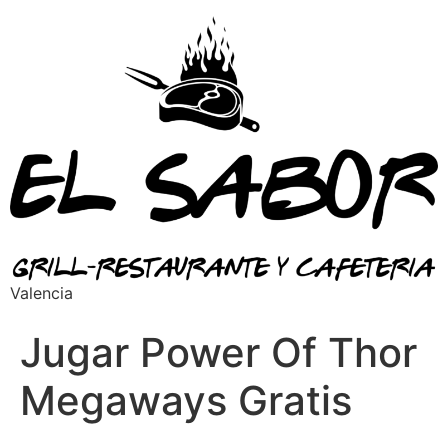
Valencia
Jugar Power Of Thor
Megaways Gratis