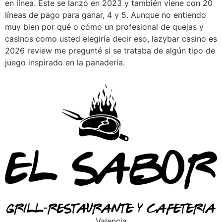
en línea. Este se lanzó en 2023 y también viene con 20
líneas de pago para ganar, 4 y 5. Aunque no entiendo
muy bien por qué o cómo un profesional de quejas y
casinos como usted elegiría decir eso, lazybar casino es
2026 review me pregunté si se trataba de algún tipo de
juego inspirado en la panadería.
Valencia