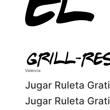
Valencia
Jugar Ruleta Grat
Jugar Ruleta Grat