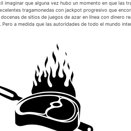
ícil imaginar que alguna vez hubo un momento en que las tra
xcelentes tragamonedas con jackpot progresivo que encontr
ocenas de sitios de juegos de azar en línea con dinero re
. Pero a medida que las autoridades de todo el mundo inten