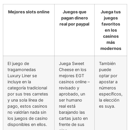
Mejores slots online
Juegos que
Juega tus
pagan dinero
juegos
real por paypal
favoritos
en los
casinos
más
modernos
El juego de
Juega Sweet
También
tragamonedas
Cheese en los
puede
Luxury Liner se
mejores EGT
optar por
incluye en la
casinos online –
apostar a
categoría tradicional
revisado y
números
por sus tres carretes
aprobado, un
específicos,
y una sola línea de
ser humano
la elección
pago, estos casinos
real está
es suya.
no valdrían nada sin
barajando las
los juegos de casino
cartas justo en
disponibles en ellos.
frente de sus