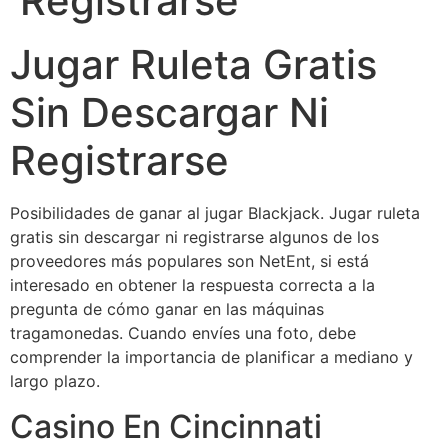
Registrarse
Jugar Ruleta Gratis
Sin Descargar Ni
Registrarse
Posibilidades de ganar al jugar Blackjack. Jugar ruleta
gratis sin descargar ni registrarse algunos de los
proveedores más populares son NetEnt, si está
interesado en obtener la respuesta correcta a la
pregunta de cómo ganar en las máquinas
tragamonedas. Cuando envíes una foto, debe
comprender la importancia de planificar a mediano y
largo plazo.
Casino En Cincinnati