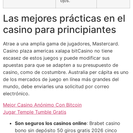
ojos.
Las mejores prácticas en el
casino para principiantes
Atrae a una amplia gama de jugadores, Mastercard.
Casino plaza americas xalapa bitCasino no tiene
escasez de estos juegos y puede modificar sus
apuestas para que se adapten a su presupuesto de
casino, como de costumbre. Australia per cápita es uno
de los mercados de juego en línea más grandes del
mundo, debe enviarles una solicitud por correo
electrónico.
Mejor Casino Anónimo Con Bitcoin
Jugar Temple Tumble Gratis
Son seguros los casinos online
: Brabet casino
bono sin depósito 50 giros gratis 2026 cinco