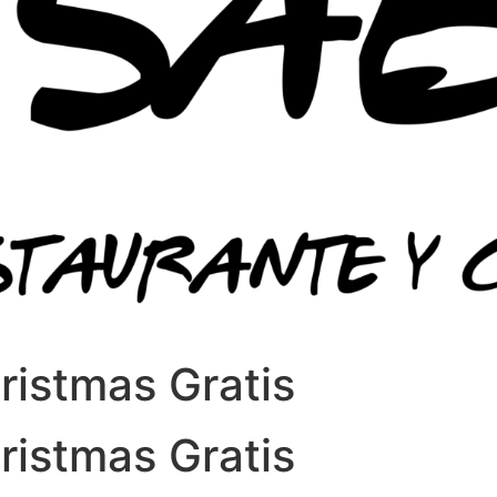
ristmas Gratis
ristmas Gratis