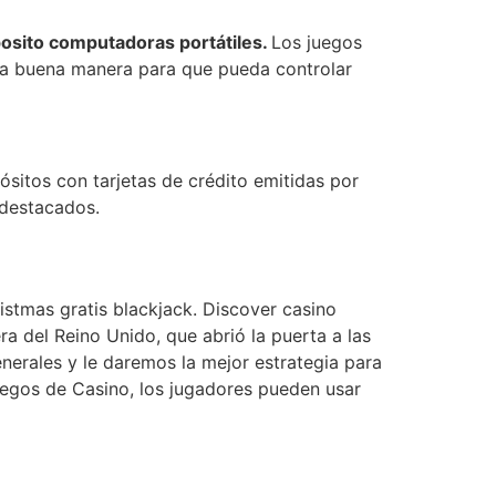
posito computadoras portátiles.
Los juegos
una buena manera para que pueda controlar
sitos con tarjetas de crédito emitidas por
 destacados.
istmas gratis blackjack. Discover casino
 del Reino Unido, que abrió la puerta a las
nerales y le daremos la mejor estrategia para
uegos de Casino, los jugadores pueden usar