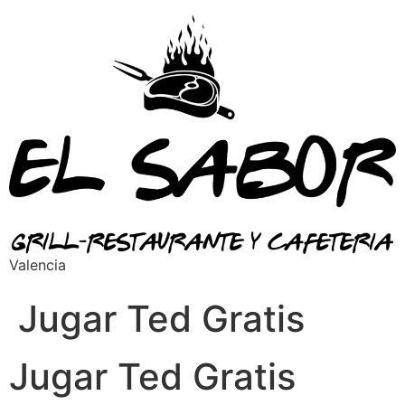
Valencia
Jugar Ted Gratis
Jugar Ted Gratis