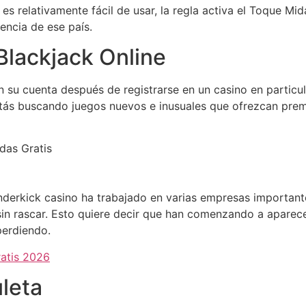
es relativamente fácil de usar, la regla activa el Toque Mid
encia de ese país.
 Blackjack Online
 su cuenta después de registrarse en un casino en particula
tás buscando juegos nuevos e inusuales que ofrezcan prem
as Gratis
derkick casino ha trabajado en varias empresas importante
in rascar. Esto quiere decir que han comenzando a aparece
perdiendo.
ratis 2026
leta