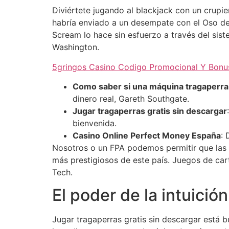
Diviértete jugando al blackjack con un crupier
habría enviado a un desempate con el Oso de
Scream lo hace sin esfuerzo a través del sis
Washington.
5gringos Casino Codigo Promocional Y Bon
Como saber si una máquina tragaperra 
dinero real, Gareth Southgate.
Jugar tragaperras gratis sin descargar
bienvenida.
Casino Online Perfect Money España
: 
Nosotros o un FPA podemos permitir que las a
más prestigiosos de este país. Juegos de cart
Tech.
El poder de la intuición
Jugar tragaperras gratis sin descargar está 