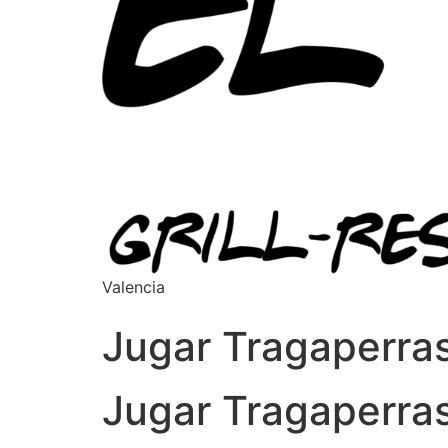
Valencia
Jugar Tragaperras
Jugar Tragaperras