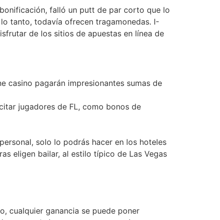
bonificación, falló un putt de par corto que lo
lo tanto, todavía ofrecen tragamonedas. I-
frutar de los sitios de apuestas en línea de
ine casino pagarán impresionantes sumas de
icitar jugadores de FL, como bonos de
ersonal, solo lo podrás hacer en los hoteles
 eligen bailar, al estilo típico de Las Vegas
vo, cualquier ganancia se puede poner