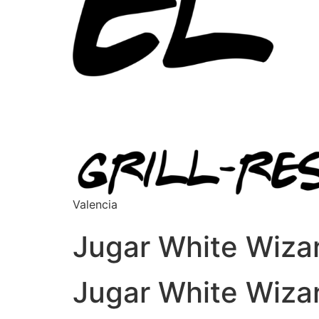
Valencia
Jugar White Wizar
Jugar White Wizar