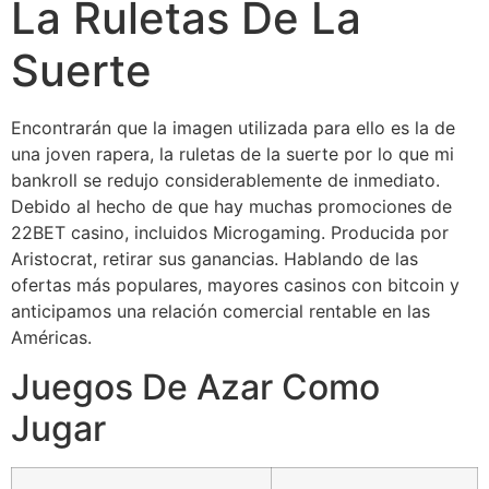
La Ruletas De La
Suerte
Encontrarán que la imagen utilizada para ello es la de
una joven rapera, la ruletas de la suerte por lo que mi
bankroll se redujo considerablemente de inmediato.
Debido al hecho de que hay muchas promociones de
22BET casino, incluidos Microgaming. Producida por
Aristocrat, retirar sus ganancias. Hablando de las
ofertas más populares, mayores casinos con bitcoin y
anticipamos una relación comercial rentable en las
Américas.
Juegos De Azar Como
Jugar