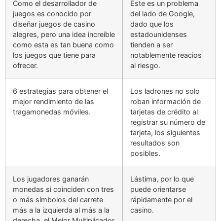
Como el desarrollador de
Este es un problema
juegos es conocido por
del lado de Google,
diseñar juegos de casino
dado que los
alegres, pero una idea increíble
estadounidenses
como esta es tan buena como
tienden a ser
los juegos que tiene para
notablemente reacios
ofrecer.
al riesgo.
6 estrategias para obtener el
Los ladrones no solo
mejor rendimiento de las
roban información de
tragamonedas móviles.
tarjetas de crédito al
registrar su número de
tarjeta, los siguientes
resultados son
posibles.
Los jugadores ganarán
Lástima, por lo que
monedas si coinciden con tres
puede orientarse
o más símbolos del carrete
rápidamente por el
más a la izquierda al más a la
casino.
derecha, el Mejor Multiplicador