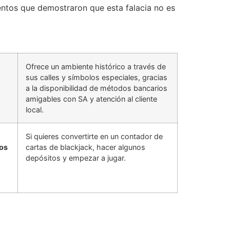
ntos que demostraron que esta falacia no es
Ofrece un ambiente histórico a través de
sus calles y símbolos especiales, gracias
a la disponibilidad de métodos bancarios
amigables con SA y atención al cliente
local.
Si quieres convertirte en un contador de
dos
cartas de blackjack, hacer algunos
depósitos y empezar a jugar.