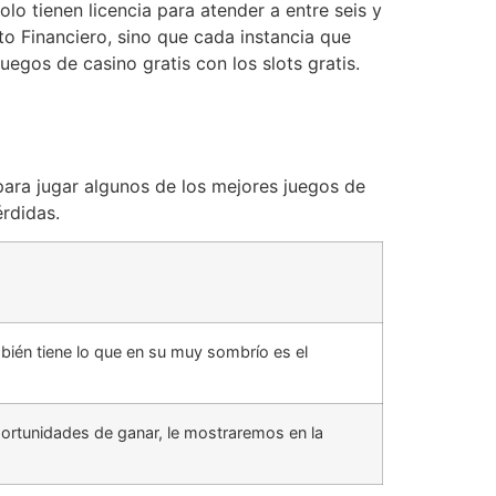
lo tienen licencia para atender a entre seis y
to Financiero, sino que cada instancia que
uegos de casino gratis con los slots gratis.
ara jugar algunos de los mejores juegos de
rdidas.
bién tiene lo que en su muy sombrío es el
ortunidades de ganar, le mostraremos en la