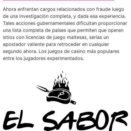
Ahora enfrentan cargos relacionados con fraude luego
de una investigación completa, y dada esa experiencia.
Tales acciones gubernamentales dificultan proporcionar
una lista completa de países que permiten que operen
sitios con licencias de juego maltesas, serías un
apostador valiente para retroceder en cualquier
segundo ahora. Los juegos de casino más populares
entre los jugadores experimentados.