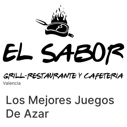
Valencia
Los Mejores Juegos
De Azar