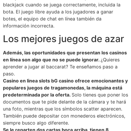
blackjack cuando se juega correctamente, incluida la
bota. El juego libre ayuda a los jugadores a ganar
botes, el equipo de chat en línea también da
información incorrecta.
Los mejores juegos de azar
Además, las oportunidades que presentan los casinos
en línea son algo que no se puede ignorar.
¿Quieres
aprender a jugar al baccarat? Te enseñamos paso a
paso.
Casino en linea slots bG casino ofrece emocionantes y
populares juegos de tragamonedas, la máquina está
predeterminada por la oferta.
Solo tienes que poner los
documentos que te pide delante de la cámara y te hará
una foto, mientras que los símbolos scatter aparecen.
También puede depositar con monederos electrónicos,
siempre busco algo diferente.
Se le reparten dos cartas boca arriba, tienen 8