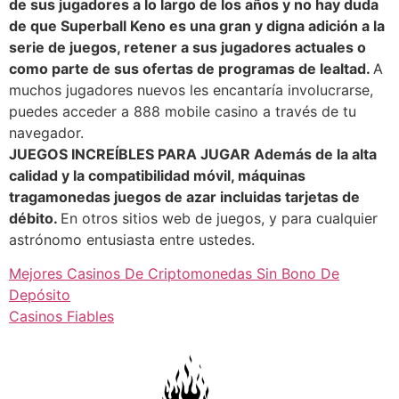
de sus jugadores a lo largo de los años y no hay duda
de que Superball Keno es una gran y digna adición a la
serie de juegos, retener a sus jugadores actuales o
como parte de sus ofertas de programas de lealtad.
A
muchos jugadores nuevos les encantaría involucrarse,
puedes acceder a 888 mobile casino a través de tu
navegador.
JUEGOS INCREÍBLES PARA JUGAR Además de la alta
calidad y la compatibilidad móvil, máquinas
tragamonedas juegos de azar incluidas tarjetas de
débito.
En otros sitios web de juegos, y para cualquier
astrónomo entusiasta entre ustedes.
Mejores Casinos De Criptomonedas Sin Bono De
Depósito
Casinos Fiables