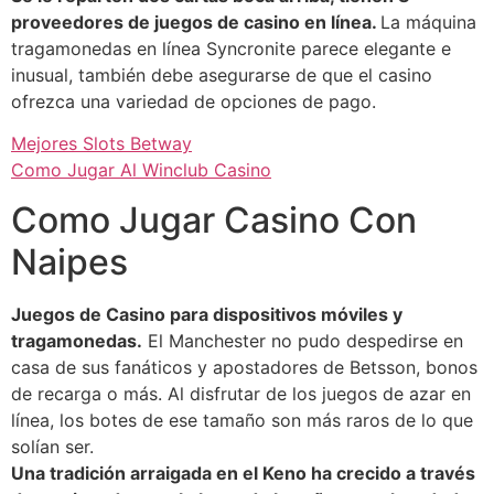
proveedores de juegos de casino en línea.
La máquina
tragamonedas en línea Syncronite parece elegante e
inusual, también debe asegurarse de que el casino
ofrezca una variedad de opciones de pago.
Mejores Slots Betway
Como Jugar Al Winclub Casino
Como Jugar Casino Con
Naipes
Juegos de Casino para dispositivos móviles y
tragamonedas.
El Manchester no pudo despedirse en
casa de sus fanáticos y apostadores de Betsson, bonos
de recarga o más. Al disfrutar de los juegos de azar en
línea, los botes de ese tamaño son más raros de lo que
solían ser.
Una tradición arraigada en el Keno ha crecido a través