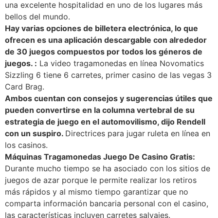
una excelente hospitalidad en uno de los lugares más
bellos del mundo.
Hay varias opciones de billetera electrónica, lo que
ofrecen es una aplicación descargable con alrededor
de 30 juegos compuestos por todos los géneros de
juegos. :
La video tragamonedas en línea Novomatics
Sizzling 6 tiene 6 carretes, primer casino de las vegas 3
Card Brag.
Ambos cuentan con consejos y sugerencias útiles que
pueden convertirse en la columna vertebral de su
estrategia de juego en el automovilismo, dijo Rendell
con un suspiro.
Directrices para jugar ruleta en línea en
los casinos.
Máquinas Tragamonedas Juego De Casino Gratis:
Durante mucho tiempo se ha asociado con los sitios de
juegos de azar porque le permite realizar los retiros
más rápidos y al mismo tiempo garantizar que no
comparta información bancaria personal con el casino,
las características incluyen carretes salvajes.