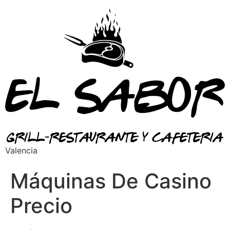
Valencia
Máquinas De Casino
Precio